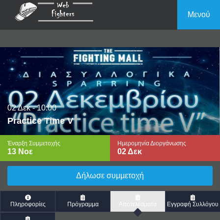
Μενού
02 Δεκ
- 10:00
Practice Time V
Έναρξη Συμμετοχής
Ημερομηνία Διοργάνωσης
13 Νοε
02 Δεκ
Δήλωσε συμμετοχή
Πληροφορίες
Πρόγραμμα
Αποτελέσματα
Εγγραφή Συλλόγου