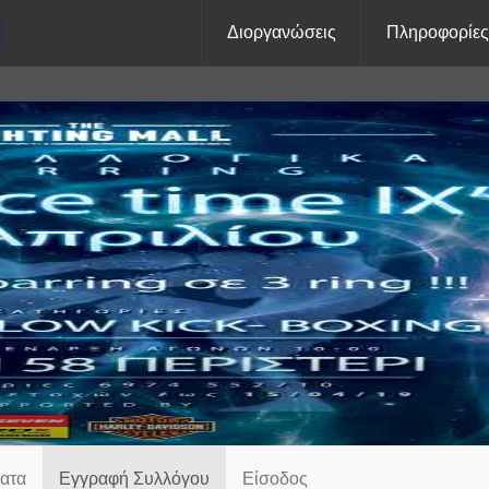
Διοργανώσεις
Πληροφορίε
"
ατα
Εγγραφή Συλλόγου
Είσοδος